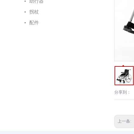
助行器
拐杖
配件
分享到：
上一条: